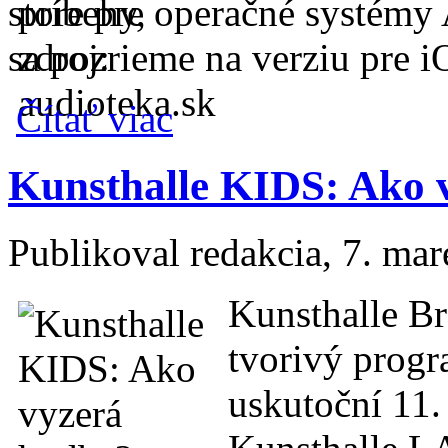
store pre operačné systémy
sa pozrieme na verziu pre i
o Moja mobilná aplikácia Audiotéka pre i
Čítať viac
Kunsthalle KIDS: Ako 
Publikoval
redakcia
, 7. ma
Kunsthalle Br
tvorivý progr
uskutoční 11.