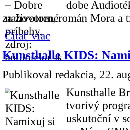
dobe Audiotéka
za životom, román Mora a t
o Oplatí sa vypočuť si nové audioknihy
Čítať viac
Kunsthalle KIDS: Nami
Publikoval
redakcia
, 22. a
Kunsthalle Br
tvorivý progr
uskutoční v s