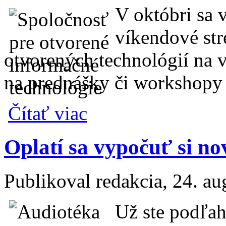
V októbri sa 
víkendové str
otvorených technológií na
na prednášky či workshopy 
o Prihlás prednášku alebo workshop na O
Čítať viac
Oplatí sa vypočuť si n
Publikoval
redakcia
, 24. a
Už ste podľah