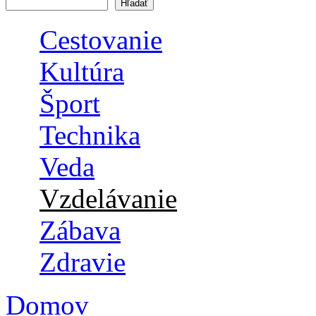
Vyhľadávanie
Cestovanie
Kultúra
Šport
Technika
Veda
Vzdelávanie
Zábava
Zdravie
Domov
Nachádzate sa tu