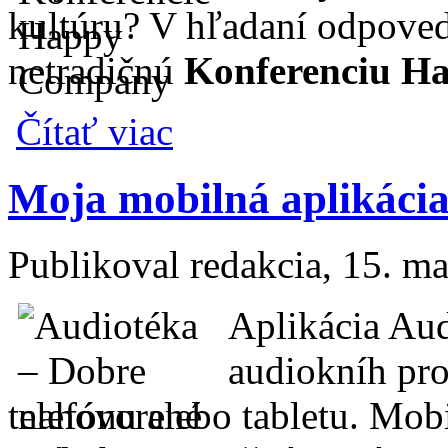
kultúru? V hľadaní odpovedí
netradičnú
Konferenciu H
o Kladiete si otázku: Má zmysel, mať zmys
Čítať viac
Moja mobilná aplikácia
Publikoval
redakcia
, 15. m
Aplikácia Aud
audiokníh pr
telefónu alebo tabletu. Mob