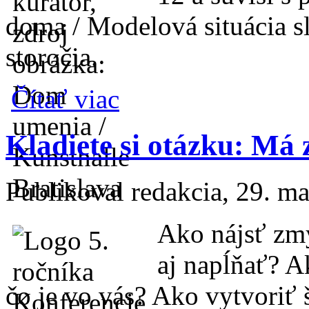
doma / Modelová situácia s
storočia.
o Kunsthalle KIDS: Detský kurátor
Čítať viac
Kladiete si otázku: Má
Publikoval
redakcia
, 29. m
Ako nájsť zmy
aj napĺňať? Ak
čo je vo vás? Ako vytvoriť š