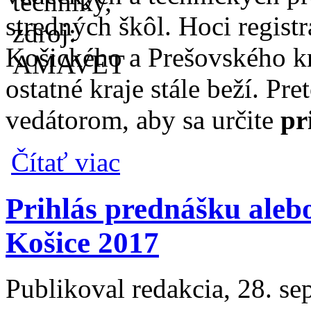
stredných škôl. Hoci regist
Košického a Prešovského kr
ostatné kraje stále beží. 
vedátorom, aby sa určite
pr
o Na jubilejné celoslovenské finále Festiv
Čítať viac
Prihlás prednášku ale
Košice 2017
Publikoval
redakcia
, 28. s