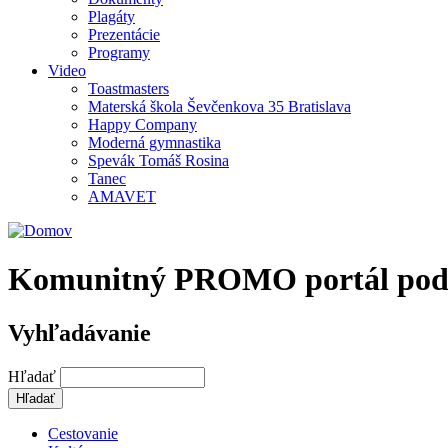
Plagáty
Prezentácie
Programy
Video
Toastmasters
Materská škola Ševčenkova 35 Bratislava
Happy Company
Moderná gymnastika
Spevák Tomáš Rosina
Tanec
AMAVET
Komunitný PROMO portál podpor
Vyhľadávanie
Hľadať
Cestovanie