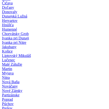
Čičava
Doľany
Donovaly
Dunajská Lužná
Hervartov
Hnúšťa
Humenné
Chorvátsky Grob
Ivanka pri Dunaji
Ivanka pri Nitre
Jakubany
Košice
Liptovský Mikuláš
Lučenec
Malé Zálužie
Martin
Myjava
Nitra
Nová Baňa
Nováčany
Nové Zámky
Partizánske
Poprad
Púchov
Prešov