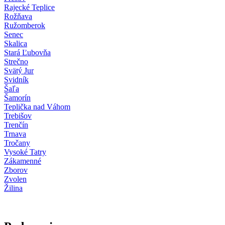
Rajecké Teplice
Rožňava
Ružomberok
Senec
Skalica
Stará Ľubovňa
Strečno
Svätý Jur
Svidník
Šaľa
Šamorín
Teplička nad Váhom
Trebišov
Trenčín
Trnava
Tročany
Vysoké Tatry
Zákamenné
Zborov
Zvolen
Žilina