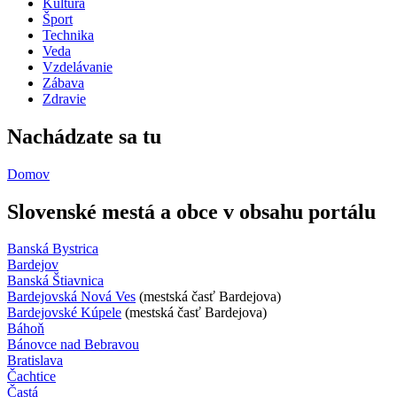
Kultúra
Šport
Technika
Veda
Vzdelávanie
Zábava
Zdravie
Nachádzate sa tu
Domov
Slovenské mestá a obce v obsahu portálu
Banská Bystrica
Bardejov
Banská Štiavnica
Bardejovská Nová Ves
(mestská časť Bardejova)
Bardejovské Kúpele
(mestská časť Bardejova)
Báhoň
Bánovce nad Bebravou
Bratislava
Čachtice
Častá