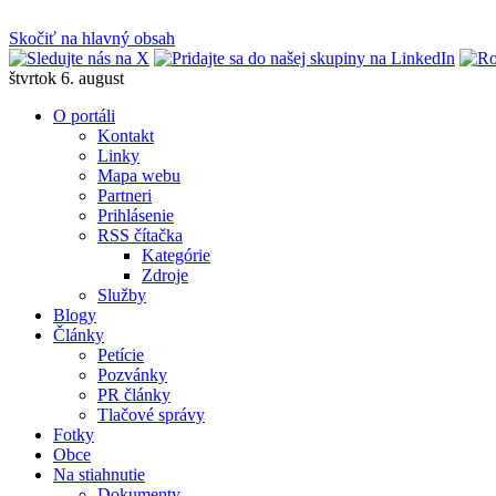
Skočiť na hlavný obsah
štvrtok 6. august
O portáli
Kontakt
Linky
Mapa webu
Partneri
Prihlásenie
RSS čítačka
Kategórie
Zdroje
Služby
Blogy
Články
Petície
Pozvánky
PR články
Tlačové správy
Fotky
Obce
Na stiahnutie
Dokumenty