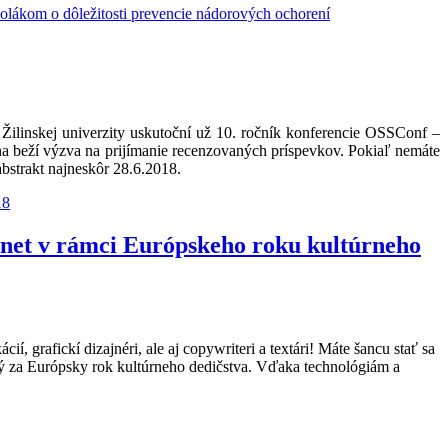
lákom o dôležitosti prevencie nádorových ochorení
y Žilinskej univerzity uskutoční už 10. ročník konferencie OSSConf –
na beží výzva na prijímanie recenzovaných príspevkov. Pokiaľ nemáte
bstrakt najneskôr 28.6.2018.
18
ernet v rámci Európskeho roku kultúrneho
í, grafickí dizajnéri, ale aj copywriteri a textári! Máte šancu stať sa
ený za Európsky rok kultúrneho dedičstva. Vďaka technológiám a