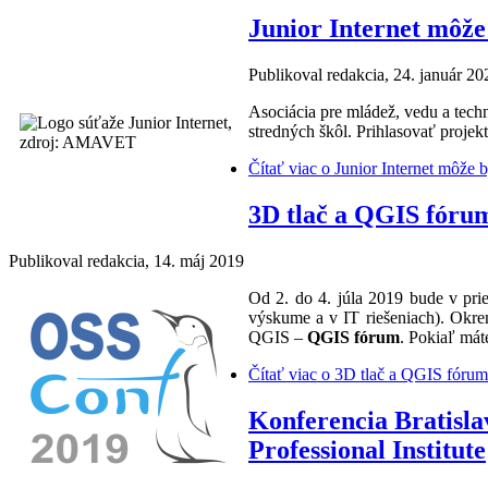
Junior Internet môže
Publikoval
redakcia
, 24. január 20
Asociácia pre mládež, vedu a te
stredných škôl. Prihlasovať projek
Čítať viac
o Junior Internet môže b
3D tlač a QGIS fóru
Publikoval
redakcia
, 14. máj 2019
Od 2. do 4. júla 2019 bude v prie
výskume a v IT riešeniach). Okr
QGIS –
QGIS fórum
. Pokiaľ mát
Čítať viac
o 3D tlač a QGIS fórum
Konferencia Bratisl
Professional Institute