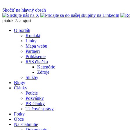
Skočiť na hlavný obsah
piatok 7. august
O portáli
Kontakt
Linky
Mapa webu
Partneri
Prihlásenie
RSS čítačka
Kategórie
Zdroje
Služby
Blogy
Články
Petície
Pozvánky
PR články
Tlačové správy
Fotky
Obce
Na stiahnutie
Dokumenty