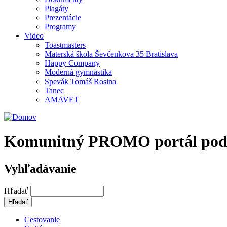
Plagáty
Prezentácie
Programy
Video
Toastmasters
Materská škola Ševčenkova 35 Bratislava
Happy Company
Moderná gymnastika
Spevák Tomáš Rosina
Tanec
AMAVET
Komunitný PROMO portál podpor
Vyhľadávanie
Hľadať
Cestovanie