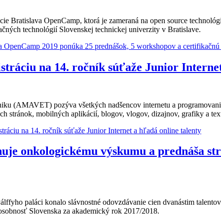
ie Bratislava OpenCamp, ktorá je zameraná na open source technológie
čných technológií Slovenskej technickej univerzity v Bratislave.
a OpenCamp 2019 ponúka 25 prednášok, 5 workshopov a certifikačnú s
tráciu na 14. ročník súťaže Junior Internet
hniku (AMAVET) pozýva všetkých nadšencov internetu a programovania
h stránok, mobilných aplikácií, blogov, vlogov, dizajnov, grafiky a tex
áciu na 14. ročník súťaže Junior Internet a hľadá online talenty
uje onkologickému výskumu a prednáša stre
Pálffyho paláci konalo slávnostné odovzdávanie cien dvanástim tale
osobnosť Slovenska za akademický rok 2017/2018.