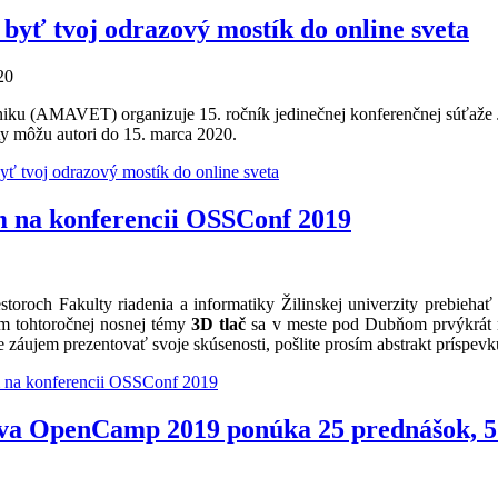
 byť tvoj odrazový mostík do online sveta
20
chniku (AMAVET) organizuje 15. ročník jedinečnej konferenčnej súťa
ty môžu autori do 15. marca 2020.
yť tvoj odrazový mostík do online sveta
m na konferencii OSSConf 2019
storoch Fakulty riadenia a informatiky Žilinskej univerzity prebiehať
em tohtoročnej nosnej témy
3D tlač
sa v meste pod Dubňom prvýkrát n
e záujem prezentovať svoje skúsenosti, pošlite prosím abstrakt príspevk
 na konferencii OSSConf 2019
ava OpenCamp 2019 ponúka 25 prednášok, 5 