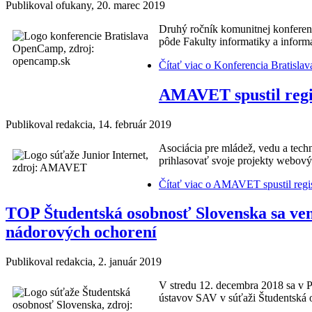
Publikoval
ofukany
, 20. marec 2019
Druhý ročník komunitnej konferenc
pôde Fakulty informatiky a informa
Čítať viac
o Konferencia Bratislav
AMAVET spustil regis
Publikoval
redakcia
, 14. február 2019
Asociácia pre mládež, vedu a tec
prihlasovať svoje projekty webovýc
Čítať viac
o AMAVET spustil registr
TOP Študentská osobnosť Slovenska sa ven
nádorových ochorení
Publikoval
redakcia
, 2. január 2019
V stredu 12. decembra 2018 sa v 
ústavov SAV v súťaži Študentská 