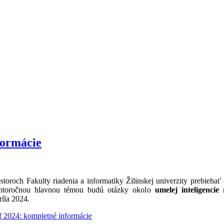
formácie
storoch Fakulty riadenia a informatiky Žilinskej univerzity prebiehať
ohtoročnou hlavnou témou budú otázky okolo
umelej inteligencie
n
ríla 2024.
2024: kompletné informácie