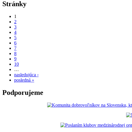
Stránky
1
2
3
4
5
6
7
8
9
10
…
nasledujúca ›
posledná »
Podporujeme