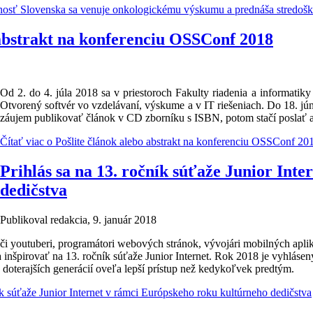
sť Slovenska sa venuje onkologickému výskumu a prednáša stredoško
 abstrakt na konferenciu OSSConf 2018
Od 2. do 4. júla 2018 sa v priestoroch Fakulty riadenia a informatik
Otvorený softvér vo vzdelávaní, výskume a v IT riešeniach. Do 18. jú
záujem publikovať článok v CD zborníku s ISBN, potom stačí poslať a
Čítať viac
o Pošlite článok alebo abstrakt na konferenciu OSSConf 20
Prihlás sa na 13. ročník súťaže Junior Int
dedičstva
Publikoval
redakcia
, 9. január 2018
či youtuberi, programátori webových stránok, vývojári mobilných aplikáci
a inšpirovať na 13. ročník súťaže Junior Internet. Rok 2018 je vyhlás
doterajších generácií oveľa lepší prístup než kedykoľvek predtým.
ík súťaže Junior Internet v rámci Európskeho roku kultúrneho dedičstva