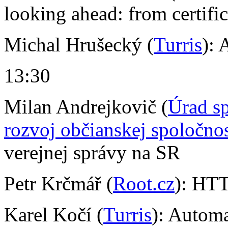
looking ahead: from certifi
Michal Hrušecký (
Turris
): 
13:30
Milan Andrejkovič (
Úrad s
rozvoj občianskej spoločnos
verejnej správy na SR
Petr Krčmář (
Root.cz
): HTT
Karel Kočí (
Turris
): Automa