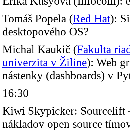
Erika Kusyová (Infocom): 
Tomáš Popela (
Red Hat
): S
desktopového OS?
Michal Kaukič (
Fakulta ria
univerzita v Žiline
): Web gr
nástenky (dashboards) v Py
16:30
Kiwi Skypicker: Sourcelift
nákladov open source tímo