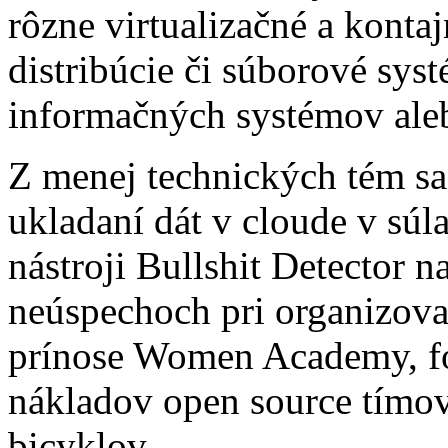
rôzne virtualizačné a konta
distribúcie či súborové sys
informačných systémov aleb
Z menej technických tém sa
ukladaní dát v cloude v sú
nástroji Bullshit Detector n
neúspechoch pri organizov
prínose Women Academy, f
nákladov open source tímov,
bicyklov.