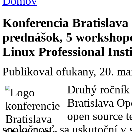
Domov
Nachádzate sa tu
Konferencia Bratislav
prednášok, 5 workshopo
Linux Professional Insti
Publikoval
ofukany
, 20. m
Druhý ročník
Bratislava Op
open source t
spoločnosť, sa uskutoční v 