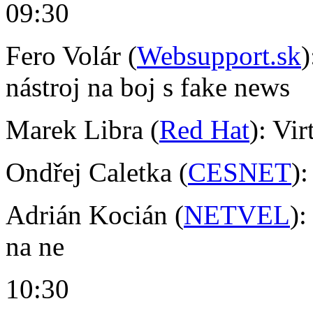
09:30
Fero Volár (
Websupport.sk
)
nástroj na boj s fake news
Marek Libra (
Red Hat
): Vir
Ondřej Caletka (
CESNET
):
Adrián Kocián (
NETVEL
)
na ne
10:30