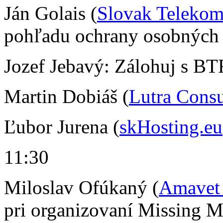
Ján Golais (
Slovak Teleko
pohľadu ochrany osobných
Jozef Jebavý: Zálohuj s B
Martin Dobiáš (
Lutra Consu
Ľubor Jurena (
skHosting.eu
11:30
Miloslav Ofúkaný (
Amavet
pri organizovaní Missing 