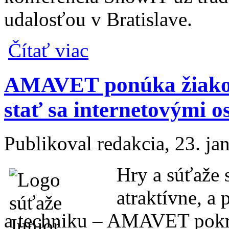
udalosťou v Bratislave.
o Príďte na ShowIT a spoznáte novinky TO
Čítať viac
AMAVET ponúka žiakom
stať sa internetovými 
Publikoval
redakcia
, 23. j
Hry a súťaže 
atraktívne, a
a techniku – AMAVET pokr