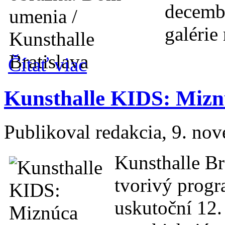
decembr
galérie
o Kunsthalle KIDS: Očami neviditeľné
Čítať viac
Kunsthalle KIDS: Mizn
Publikoval
redakcia
, 9. no
Kunsthalle Br
tvorivý progr
uskutoční 12.