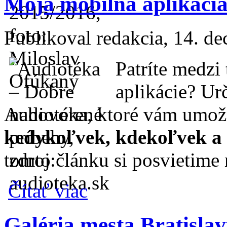
Moja mobilná aplikácia
Publikoval
redakcia
, 14. d
Patríte medzi 
aplikácie? Ur
Audiotéka, ktoré vám umo
kedykoľvek, kdekoľvek a 
tomto článku si posvietime 
o Moja mobilná aplikácia Audiotéka pre A
Čítať viac
Galéria mesta Bratislav