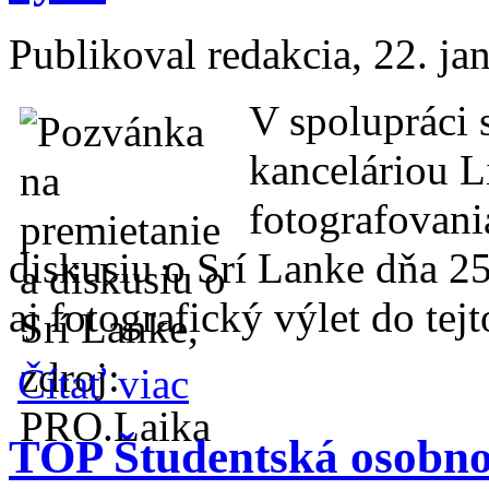
Publikoval
redakcia
, 22. j
V spolupráci 
kanceláriou 
fotografovani
diskusiu o Srí Lanke dňa 2
aj fotografický výlet do tejt
o Prezentácia Srí Lanky a pozvánka na foto
Čítať viac
TOP Študentská osobnos