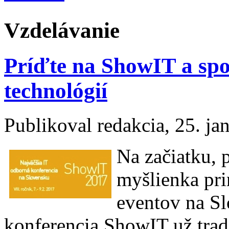
Vzdelávanie
Príďte na ShowIT a sp
technológií
Publikoval
redakcia
, 25. j
Na začiatku, 
myšlienka pri
eventov na Sl
konferencia ShowIT už tra