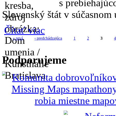
s prebiehajúc
Slovenský štát v súčasnom 
o Kunsthalle KIDS: Miznúca kresba
Čítať viac
« prvá
‹ predchádzajúca
1
2
3
4
Stránky
Podporujeme