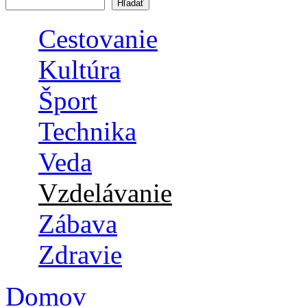
Vyhľadávanie
Cestovanie
Kultúra
Šport
Technika
Veda
Vzdelávanie
Zábava
Zdravie
Domov
Nachádzate sa tu