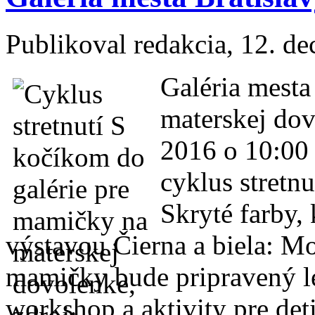
Publikoval
redakcia
, 12. d
Galéria mest
materskej dov
2016 o 10:00
cyklus stretn
Skryté farby, 
výstavou Čierna a biela: Mo
mamičky bude pripravený le
workshop a aktivity pre deti