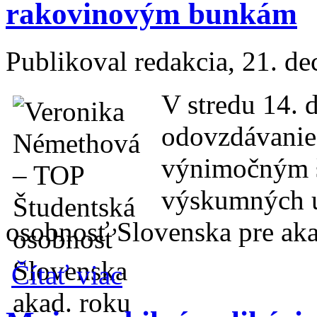
rakovinovým bunkám
Publikoval
redakcia
, 21. d
V stredu 14. 
odovzdávanie
výnimočným š
výskumných ú
osobnosť Slovenska pre ak
o TOP Študentská osobnosť Slovenska boj
Čítať viac