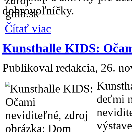
dobrovoľníčky.
o Galéria mesta Bratislavy: Skryté farby.it
Čítať viac
Kunsthalle KIDS: Očam
Publikoval
redakcia
, 26. n
Kunstha
deťmi 
nevidit
výstave