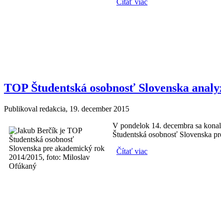
Čítať viac
o Slovenská premiéra 
TOP Študentská osobnosť Slovenska analy
Publikoval
redakcia
, 19. december 2015
V pondelok 14. decembra sa kona
Študentská osobnosť Slovenska p
Čítať viac
o TOP Študentská osob