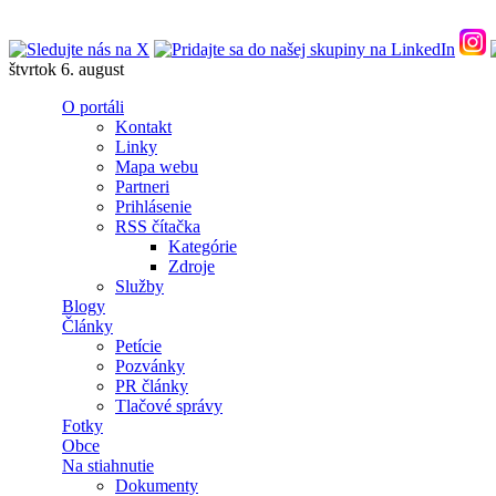
Skočiť na hlavný obsah
štvrtok 6. august
O portáli
Kontakt
Linky
Mapa webu
Partneri
Prihlásenie
RSS čítačka
Kategórie
Zdroje
Služby
Blogy
Články
Petície
Pozvánky
PR články
Tlačové správy
Fotky
Obce
Na stiahnutie
Dokumenty