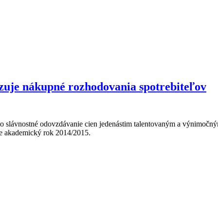
komunitnej konferencie PyCon pritiahne záujemcov o Python
zuje nákupné rozhodovania spotrebiteľov
lo slávnostné odovzdávanie cien jedenástim talentovaným a výnimočn
re akademický rok 2014/2015.
nosť Slovenska analyzuje nákupné rozhodovania spotrebiteľov