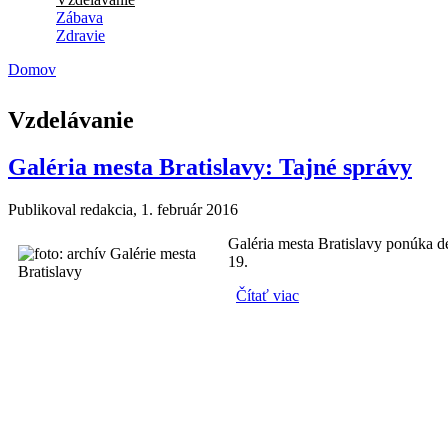
Zábava
Zdravie
Domov
Nachádzate sa tu
Vzdelávanie
Galéria mesta Bratislavy: Tajné správy
Publikoval
redakcia
, 1. február 2016
Galéria mesta Bratislavy ponúka de
19.
Čítať viac
o Galéria mesta Bratisl