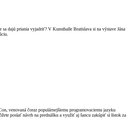
 sa dajú priania vyjadriť? V Kunsthalle Bratislava si na výstave Jána
áciu.
PyCon, venovaná čoraz populárnejšiemu programovaciemu jazyku
žete poslať návrh na prednášku a využiť aj šancu zakúpiť si lístok za