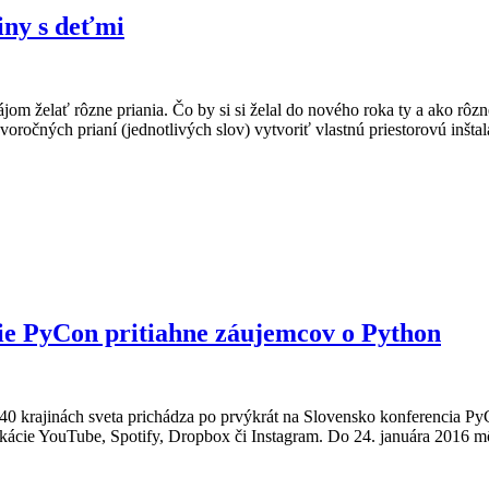
iny s deťmi
om želať rôzne priania. Čo by si si želal do nového roka ty a ako rôzne
ročných prianí (jednotlivých slov) vytvoriť vlastnú priestorovú inštal
v Kunsthalle pre rodiny s deťmi
ie PyCon pritiahne záujemcov o Python
40 krajinách sveta prichádza po prvýkrát na Slovensko konferencia 
ikácie YouTube, Spotify, Dropbox či Instagram. Do 24. januára 2016 mô