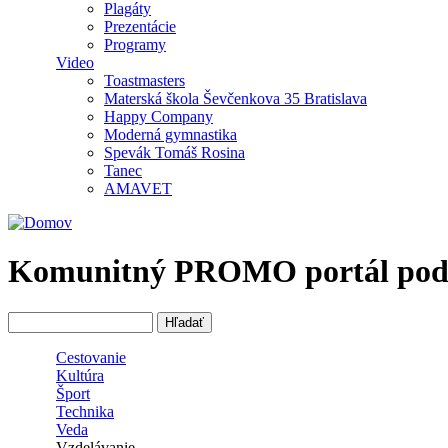
Plagáty
Prezentácie
Programy
Video
Toastmasters
Materská škola Ševčenkova 35 Bratislava
Happy Company
Moderná gymnastika
Spevák Tomáš Rosina
Tanec
AMAVET
Komunitný PROMO portál podpor
Hľadať
Vyhľadávanie
Cestovanie
Kultúra
Šport
Technika
Veda
Vzdelávanie