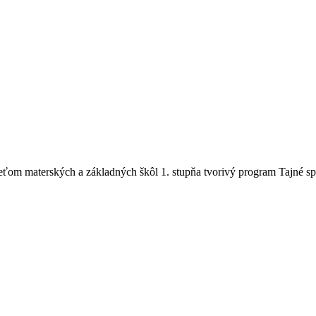
ťom materských a základných škôl 1. stupňa tvorivý program Tajné sprá
avy: Tajné správy