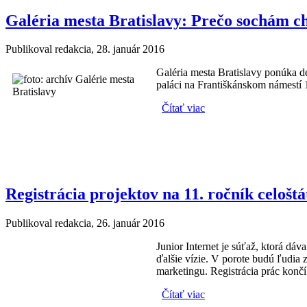
Galéria mesta Bratislavy: Prečo sochám c
Publikoval
redakcia
, 28. január 2016
Galéria mesta Bratislavy ponúka 
paláci na Františkánskom námestí 
Čítať viac
o Galéria mesta Bratis
Registrácia projektov na 11. ročník celošt
Publikoval
redakcia
, 26. január 2016
Junior Internet je súťaž, ktorá dá
ďalšie vízie. V porote budú ľudia
marketingu. Registrácia prác končí
Čítať viac
o Registrácia projektov 