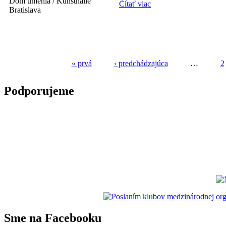
Čítať viac
o Kunsthalle KIDS: Pr
« prvá
‹ predchádzajúca
…
2
Stránky
Podporujeme
Sme na Facebooku