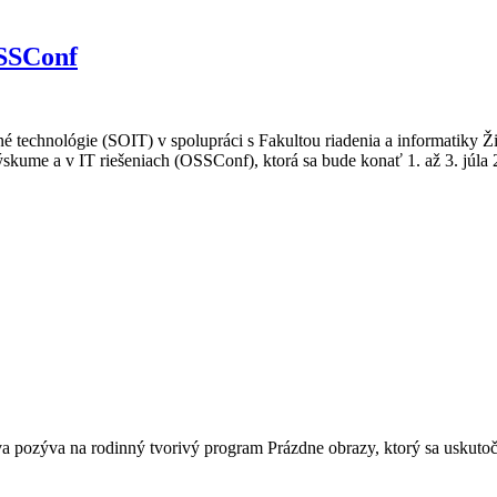
OSSConf
 technológie (SOIT) v spolupráci s Fakultou riadenia a informatiky Ži
ýskume a v IT riešeniach (OSSConf), ktorá sa bude konať 1. až 3. júla 
ročník konferencie OSSConf
a pozýva na rodinný tvorivý program Prázdne obrazy, ktorý sa uskutoč