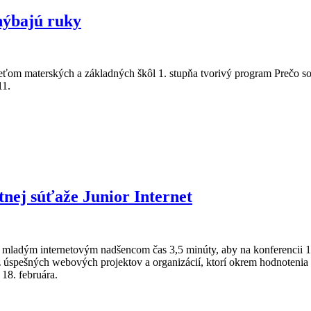
hýbajú ruky
deťom materských a základných škôl 1. stupňa tvorivý program Prečo 
11.
lavy: Prečo sochám chýbajú ruky
átnej súťaže Junior Internet
va mladým internetovým nadšencom čas 3,5 minúty, aby na konferencii 18
 z úspešných webových projektov a organizácií, ktorí okrem hodnotenia 
 18. februára.
na 11. ročník celoštátnej súťaže Junior Internet