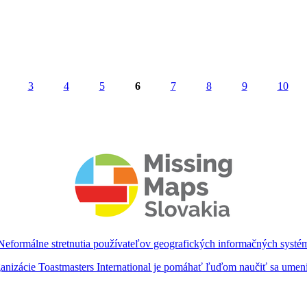
ázdne obrazy
3
4
5
6
7
8
9
10