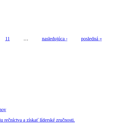
11
…
nasledujúca ›
posledná »