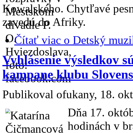
Kowalského. Chytľavé pesni
zavedú do Afriky.
Čítať viac
o Detský muzik
Vyhlásenie výsledkov sú
kampane klubu Slovens
Publikoval
ofukany
, 18. ok
Dňa 17. októb
hodinách v br