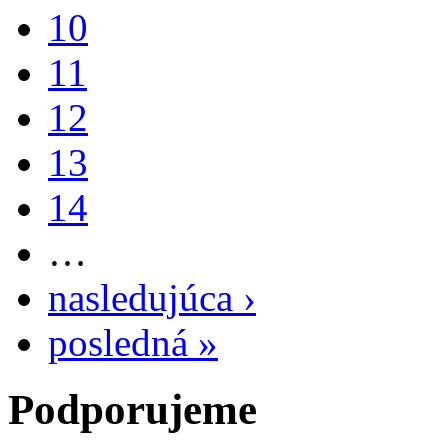
10
11
12
13
14
…
nasledujúca ›
posledná »
Podporujeme