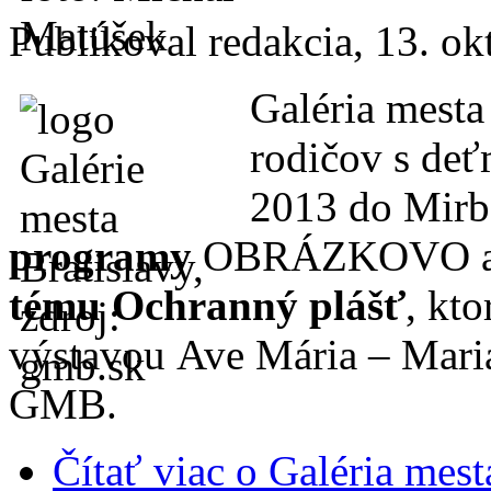
Publikoval
redakcia
, 13. o
Galéria mest
rodičov s deť
2013 do Mirb
programy
OBRÁZKOVO a
tému
Ochranný plášť
, kto
výstavou Ave Mária – Mariá
GMB.
Čítať viac
o Galéria mest