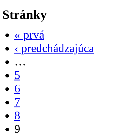
Stránky
« prvá
‹ predchádzajúca
…
5
6
7
8
9