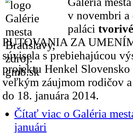
Galéria mesta
v novembri a
paláci
tvoriv
PUTOVANIA ZA UMENÍ
súvisela s prebiehajúcou vý
projektu Henkel Slovensko 
veľkým záujmom rodičov a d
do 18. januára 2014.
Čítať viac
o Galéria mesta
januári