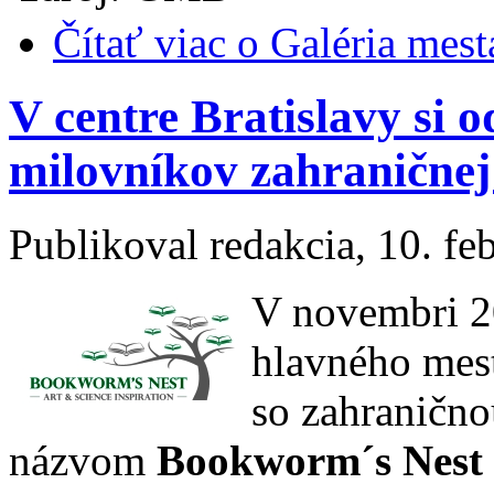
Čítať viac
o Galéria mest
V centre Bratislavy si 
milovníkov zahraničnej
Publikoval
redakcia
, 10. fe
V novembri 20
hlavného mes
so zahranično
názvom
Bookworm´s Nest (