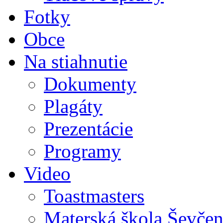
Fotky
Obce
Na stiahnutie
Dokumenty
Plagáty
Prezentácie
Programy
Video
Toastmasters
Materská škola Ševčen