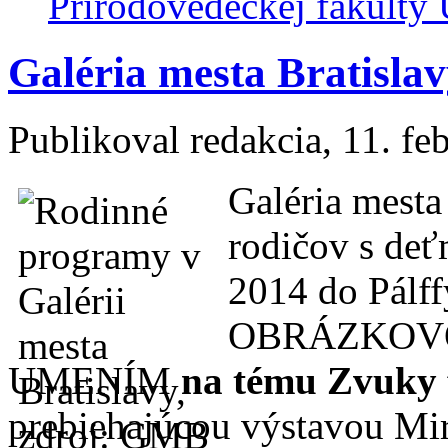
Prírodovedeckej fakulty
Galéria mesta Bratisla
Publikoval
redakcia
, 11. fe
Galéria mest
rodičov s deť
2014 do Pálf
OBRÁZKOVO
UMENÍM
na tému
Zvuky 
prebiehajúcou výstavou Mir