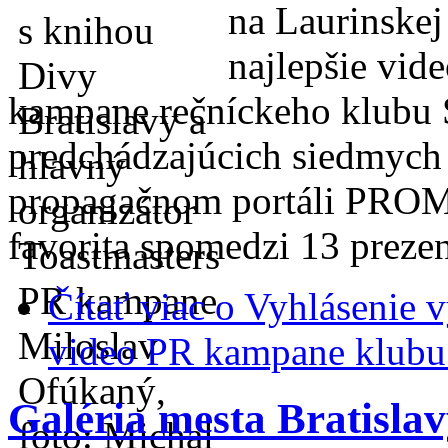
na Laurinskej
najlepšie vid
kampane rečníckeho klubu S
predchádzajúcich siedmych 
propagačnom portáli PRO
favorita spomedzi 13 prezen
Čítať viac
o Vyhlásenie v
video PR kampane klubu 
Galéria mesta Bratisla