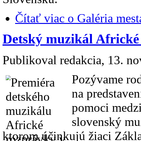
Čítať viac
o Galéria mesta
Detský muzikál Africké
Publikoval
redakcia
, 13. n
Pozývame rodi
na predstaven
pomoci medzi
slovenský muz
ktorom účinkujú žiaci Zákl