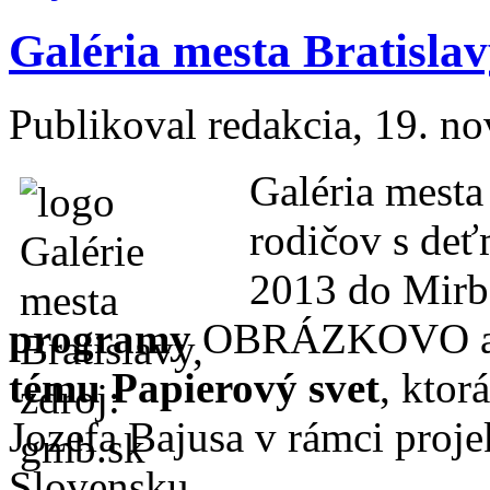
Galéria mesta Bratislav
Publikoval
redakcia
, 19. n
Galéria mest
rodičov s deť
2013 do Mirb
programy
OBRÁZKOVO a
tému
Papierový svet
, ktor
Jozefa Bajusa v rámci proj
Slovensku.