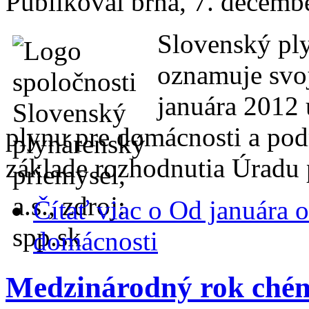
Publikoval
brna
, 7. decemb
Slovenský ply
oznamuje svoj
januára 2012
plynu pre domácnosti a pod
základe rozhodnutia Úradu 
Čítať viac
o Od januára o
domácnosti
Medzinárodný rok chém