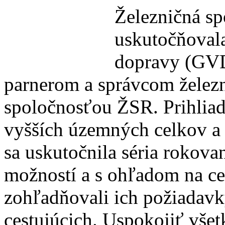
Železničná sp
uskutočňovala
dopravy (GVD
parnerom a správcom železn
spoločnosťou ŽSR. Prihliada
vyšších územných celkov a 
sa uskutočnila séria rokova
možností a s ohľadom na ce
zohľadňovali ich požiadavk
cestujúcich. Uspokojiť vše