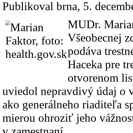
Publikoval
brna
, 5. decemb
MUDr. Marian 
Všeobecnej zd
podáva trest
Haceka pre tr
otvorenom lis
uviedol nepravdivý údaj o
ako generálneho riaditeľa 
mierou ohroziť jeho vážnos
v zamestnaní.