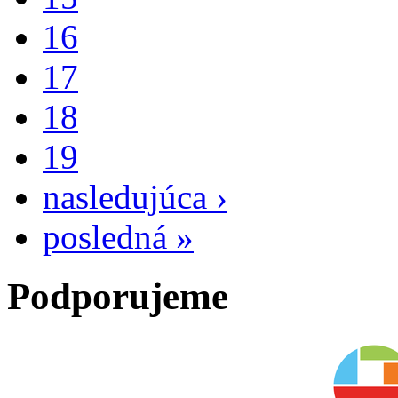
16
17
18
19
nasledujúca ›
posledná »
Podporujeme