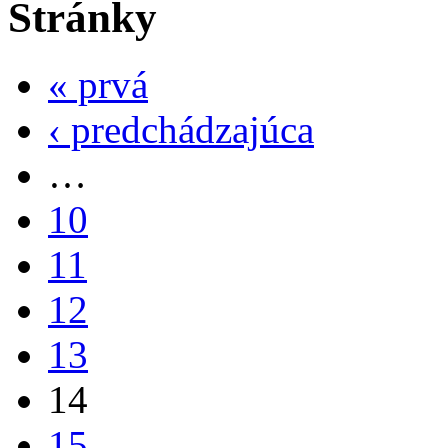
Stránky
« prvá
‹ predchádzajúca
…
10
11
12
13
14
15