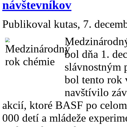
návštevníkov
Publikoval
kutas
, 7. decem
Medzinárodný
bol dňa 1. de
slávnostným 
bol tento rok
navštívilo zá
akcií, ktoré BASF po celom
000 detí a mládeže experim