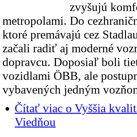
zvyšujú komf
metropolami. Do cezhranič
ktoré premávajú cez Stadla
začali radiť aj moderné vo
dopravcu. Doposiaľ boli ti
vozidlami ÖBB, ale postup
vybavených jedným vozňo
Čítať viac
o Vyššia kvalit
Viedňou