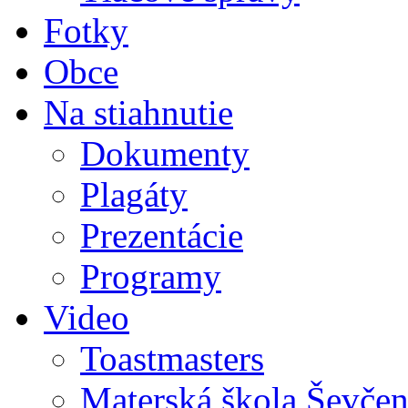
Fotky
Obce
Na stiahnutie
Dokumenty
Plagáty
Prezentácie
Programy
Video
Toastmasters
Materská škola Ševčen