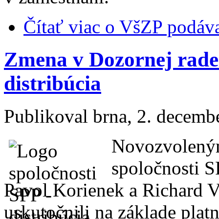
Čítať viac
o VšZP podáva
Zmena v Dozornej rade 
distribúcia
Publikoval
brna
, 2. decemb
Novozvoleným
spoločnosti SP
Pavol Korienek a Richard V
uskutočnili na základe pla