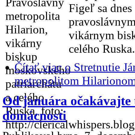
Figeľ sa dnes 
pravoslávnym
vikárnym bis
celého Ruska.
Čítať viac
o Stretnutie J
metropolitom Hilariono
Od januára očakávajte 
domácnosti