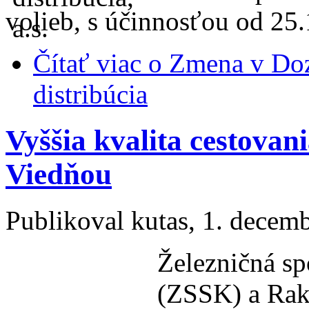
volieb, s účinnosťou od 25
Čítať viac
o Zmena v Dozo
distribúcia
Vyššia kvalita cestovan
Viedňou
Publikoval
kutas
, 1. decem
Železničná sp
(ZSSK) a Rak