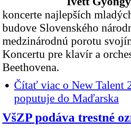
Ivett Gyöngy
koncerte najlepších mladýc
budove Slovenského národn
medzinárodnú porotu svojí
Koncertu pre klavír a orche
Beethovena.
Čítať viac
o New Talent 
poputuje do Maďarska
VšZP podáva trestné o