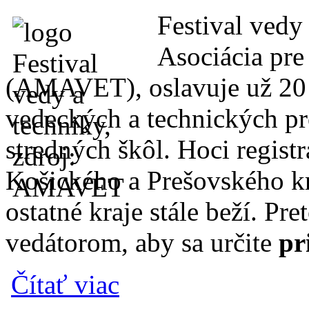
Festival vedy 
Asociácia pre
(AMAVET), oslavuje už 20 r
vedeckých a technických pr
stredných škôl. Hoci regist
Košického a Prešovského kr
ostatné kraje stále beží. 
vedátorom, aby sa určite
pr
o Na jubilejné celoslovenské finále Festiv
Čítať viac