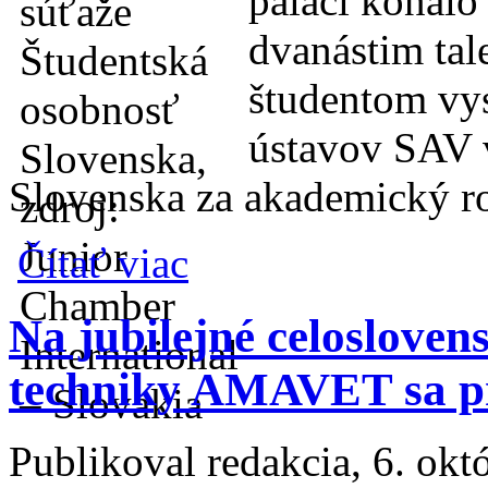
paláci konalo
dvanástim ta
študentom vy
ústavov SAV 
Slovenska za akademický r
o TOP Študentská osobnosť Slovenska sa v
Čítať viac
nádorových ochorení
Na jubilejné celoslovens
techniky AMAVET sa pre
Publikoval
redakcia
, 6. ok