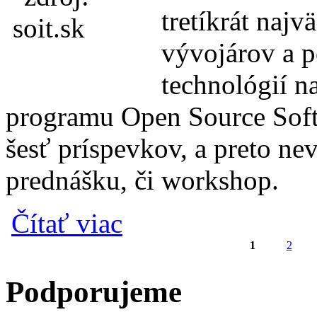
tretíkrát najv
vývojárov a 
technológií na
programu Open Source Soft
šesť príspevkov, a preto nev
prednášku, či workshop.
o Aj ty môžeš poslať príspevok na októb
Čítať viac
1
2
Stránky
Podporujeme