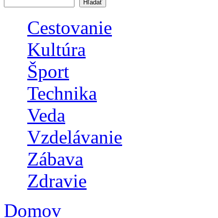
Vyhľadávanie
Cestovanie
Kultúra
Šport
Technika
Veda
Vzdelávanie
Zábava
Zdravie
Domov
Nachádzate sa tu