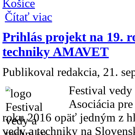
Košice
o Festival vedy a techniky 2016 pre Košick
Čítať viac
Prihlás projekt na 19. r
techniky AMAVET
Publikoval
redakcia
, 21. s
Festival vedy 
Asociácia pre
roku 2016 opäť jedným z h
vedy a techniky na Slovens