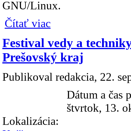
GNU/Linux.
o Bohatý program OSS Víkendu Košice 2
Čítať viac
Festival vedy a technik
Prešovský kraj
Publikoval
redakcia
, 22. s
Dátum a čas p
štvrtok, 13. 
Lokalizácia: