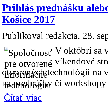
Prihlás prednášku ale
Košice 2017
Publikoval
redakcia
, 28. s
V októbri sa 
víkendové str
otvorených technológií na
na prednášky či workshopy 
o Prihlás prednášku alebo workshop na O
Čítať viac