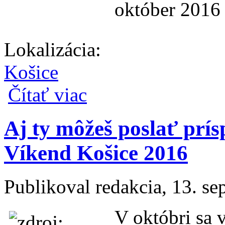
október 2016 
Lokalizácia:
Košice
o OSS Víkend Košice 2016
Čítať viac
Aj ty môžeš poslať prí
Víkend Košice 2016
Publikoval
redakcia
, 13. s
V októbri sa 