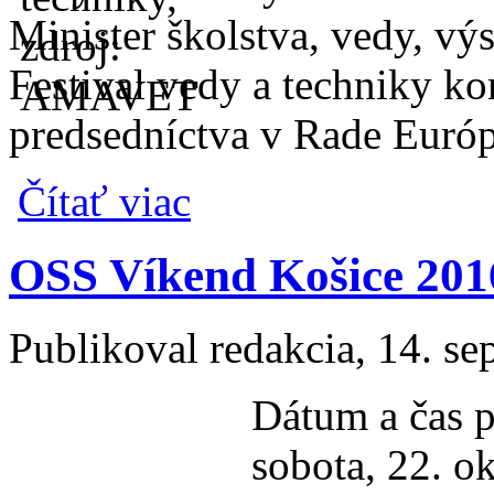
Minister školstva, vedy, vý
Festival vedy a techniky ko
predsedníctva v Rade Európ
o Prihlás projekt na 19. ročník súťaže Fe
Čítať viac
OSS Víkend Košice 201
Publikoval
redakcia
, 14. s
Dátum a čas p
sobota, 22. o