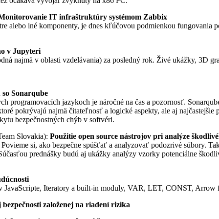
 než očakáva vývojár zvyknutý na x86 PC.
Monitorovanie IT infraštruktúry systémom Zabbix
routre alebo iné komponenty, je dnes kľúčovou podmienkou fungovania po
o v Jupyteri
ná najmä v oblasti vzdelávania) za posledný rok. Živé ukážky, 3D gra
u so Sonarqube
 programovacích jazykoch je náročné na čas a pozornosť. Sonarqube je
ktoré pokrývajú najmä čitateľnosť a logické aspekty, ale aj najčaste
kytu bezpečnostných chýb v softvéri.
 Team Slovakia):
Použitie open source nástrojov pri analýze škodliv
Povieme si, ako bezpečne spúšťať a analyzovať podozrivé súbory. Takt
účasťou prednášky budú aj ukážky analýzy vzorky potenciálne škodlivé
udúcnosti
 v JavaScripte, Iteratory a built-in moduly, VAR, LET, CONST, Arrow 
bezpečnosti založenej na riadení rizika