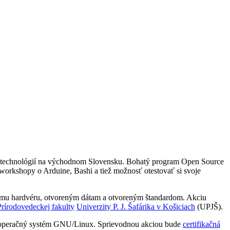
ých technológií na východnom Slovensku. Bohatý program Open Source
workshopy o Arduine, Bashi a tiež možnosť otestovať si svoje
enému hardvéru, otvoreným dátam a otvoreným štandardom. Akciu
Prírodovedeckej fakulty
Univerzity P. J. Šafárika v Košiciach
(UPJŠ).
 operačný systém GNU/Linux. Sprievodnou akciou bude
certifikačná