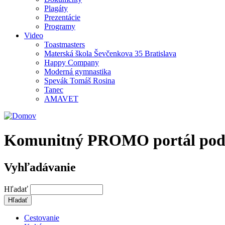
Plagáty
Prezentácie
Programy
Video
Toastmasters
Materská škola Ševčenkova 35 Bratislava
Happy Company
Moderná gymnastika
Spevák Tomáš Rosina
Tanec
AMAVET
Komunitný PROMO portál podpor
Vyhľadávanie
Hľadať
Cestovanie