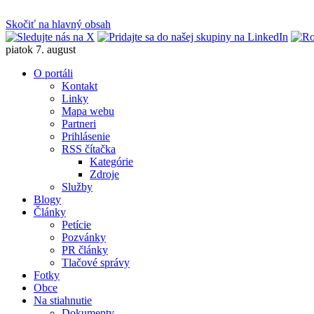
Skočiť na hlavný obsah
piatok 7. august
O portáli
Kontakt
Linky
Mapa webu
Partneri
Prihlásenie
RSS čítačka
Kategórie
Zdroje
Služby
Blogy
Články
Petície
Pozvánky
PR články
Tlačové správy
Fotky
Obce
Na stiahnutie
Dokumenty