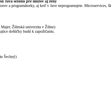
nú Java sezónu pre mužov aj ženy
rov a programátorky, aj keď v Jave neprogramujete. Microservices, šká
ajer, Žilinská univerzita v Žiline)
rujúce doštičky budú k zapožičaniu.
in Šechný)