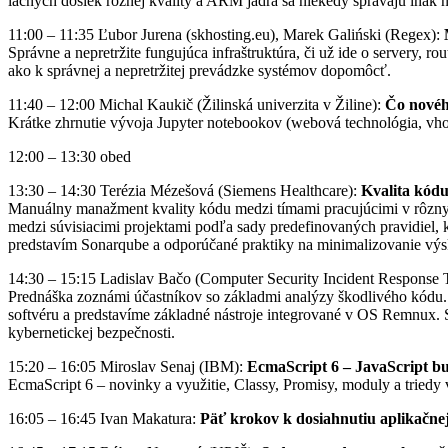
lacných dosiek rôznej kvality a ARM jadrá sa niekedy správajú inak
11:00 – 11:35 Ľubor Jurena (skhosting.eu), Marek Galiński (Regex):
Správne a nepretržite fungujúca infraštruktúra, či už ide o servery, 
ako k správnej a nepretržitej prevádzke systémov dopomôcť.
11:40 – 12:00 Michal Kaukič (Žilinská univerzita v Žiline):
Čo novéh
Krátke zhrnutie vývoja Jupyter notebookov (webová technológia, vhod
12:00 – 13:30 obed
13:30 – 14:30 Terézia Mézešová (Siemens Healthcare):
Kvalita kód
Manuálny manažment kvality kódu medzi tímami pracujúcimi v rôznych
medzi súvisiacimi projektami podľa sady predefinovaných pravidiel, 
predstavím Sonarqube a odporúčané praktiky na minimalizovanie výs
14:30 – 15:15 Ladislav Bačo (Computer Security Incident Response
Prednáška zoznámi účastníkov so základmi analýzy škodlivého kódu. 
softvéru a predstavíme základné nástroje integrované v OS Remnux. S
kybernetickej bezpečnosti.
15:20 – 16:05 Miroslav Senaj (IBM):
EcmaScript 6 – JavaScript b
EcmaScript 6 – novinky a využitie, Classy, Promisy, moduly a triedy
16:05 – 16:45 Ivan Makatura:
Päť krokov k dosiahnutiu aplikačnej 