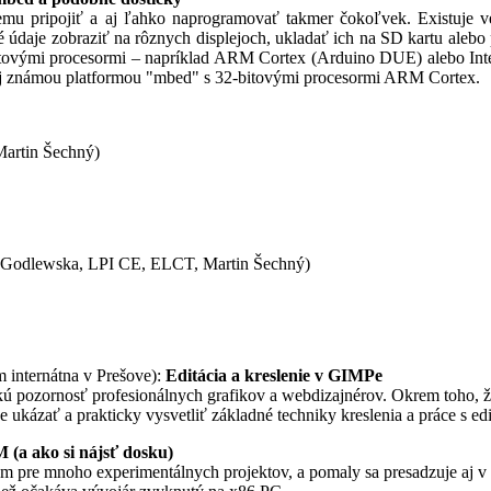
u pripojiť a aj ľahko naprogramovať takmer čokoľvek. Existuje ve
ané údaje zobraziť na rôznych displejoch, ukladať ich na SD kartu ale
itovými procesormi – napríklad ARM Cortex (Arduino DUE) alebo Intel
ej známou platformou "mbed" s 32-bitovými procesormi ARM Cortex.
artin Šechný)
 Godlewska, LPI CE, ELCT, Martin Šechný)
 internátna v Prešove):
Editácia a kreslenie v GIMPe
kú pozornosť profesionálnych grafikov a webdizajnérov. Okrem toho, ž
kázať a prakticky vysvetliť základné techniky kreslenia a práce s 
 (a ako si nájsť dosku)
om pre mnoho experimentálnych projektov, a pomaly sa presadzuje aj v