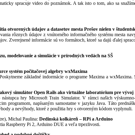
tomaticky spracuje video do poznámok. A tak isto o tom, ako sa snaží
tia otvorených údajov a datasetov mesta Prešov nielen v študents
ovania rôznych údajov z vnútorného informačného systému mesta navyše
ajov. Zverejnené informácie sú vo formátoch, ktoré sa dajú ďalej sp
zu, modelovanie a simulácie v prírodných vedách na SŠ
urce systém počítačovej algebry wxMaxima
 Poskytneme základné indormácie o programe Maxima a wxMaxima. 
akový simulátor Open Rails ako virtuálne laboratórium pre vývoj 
nástupca hry Microsoft Train Simulator. V rámci našich výskumno-v
iacim programom, napísaným samostatne v jazyku Java. Táto prednáška
hody a nevýhody, ktoré z použitia hry s otvoreným kódom vyplynuli.
re), Michal Paulina:
Dedinská kolkáreň – RPi a Arduino
a Raspberry Pi 2, Arduino DUE a veľa trpezlivosti.
mbed a podobné doštičky