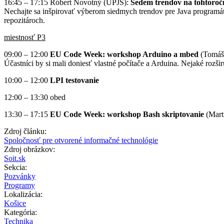
16:45 – 17:15 Róbert Novotný (UPJŠ):
Sedem trendov na tohtoroč
Nechajte sa inšpirovať výberom siedmych trendov pre Java programáto
repozitároch.
miestnosť P3
09:00 – 12:00
EU Code Week: workshop Arduino a mbed
(Tomáš M
Účastníci by si mali doniesť vlastné počítače a Arduina. Nejaké rozši
10:00 – 12:00
LPI testovanie
12:00 – 13:30 obed
13:30 – 17:15
EU Code Week: workshop Bash skriptovanie
(Mart
Zdroj článku:
Spoločnosť pre otvorené informačné technológie
Zdroj obrázkov:
Soit.sk
Sekcia:
Pozvánky
Programy
Lokalizácia:
Košice
Kategória:
Technika