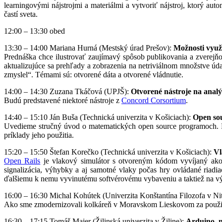
learningovými nájstrojmi a materiálmi a vytvoriť nájstroj, ktorý au
častí sveta.
12:00 – 13:30 obed
13:30 – 14:00 Mariana Hurná (Mestský úrad Prešov):
Možnosti využi
Prednáška chce ilustrovať zaujímavý spôsob publikovania a zverejň
aktualizujúce sa prehľady a zobrazenia na netriviálnom množstve úd
zmyslel“. Témami sú: otvorené dáta a otvorené vládnutie.
14:00 – 14:30 Zuzana Tkáčová (UPJŠ):
Otvorené nástroje na analý
Budú predstavené niektoré nástroje z
Concord Corsortium
.
14:40 – 15:10 Ján Buša (Technická univerzita v Košiciach):
Open so
Uvedieme stručný úvod o matematických open source programoch.
príklady jeho použitia.
15:20 – 15:50 Štefan Korečko (Technická univerzita v Košiciach):
Vl
Open Rails
je vlakový simulátor s otvoreným kódom vyvíjaný ako 
signalizácia, výhybky a aj samotné vlaky počas hry ovládané riad
ďalšiemu k nemu vyvinutému softvérovému vybaveniu a taktiež na vý
16:00 – 16:30 Michal Kohútek (Univerzita Konštantína Filozofa v Nit
Ako sme zmodernizovali kolkáreň v Moravskom Lieskovom za použiti
16:30 – 17:15 Tomáš Majer (Žilinská univerzita v Žiline):
Arduino, 