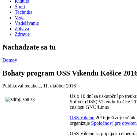
Kultúra
Šport
Technika
Veda
Vzdelávanie
Zábava
Zdravie
Nachádzate sa tu
Domov
Bohatý program OSS Víkendu Košice 201
Publikoval
redakcia
, 11. október 2016
Už o 10 dní sa uskutoční po tretí
Softvér (OSS) Víkendu Košice 2016
znalosti GNU/Linux.
OSS Víkend
2016 je štvrtý roční
organizuje
Spoločnosť pre otvoren
OSS Víkend sa pripája k celoeuróp