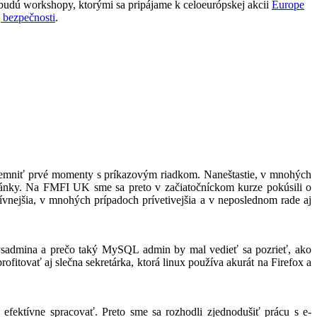
budú workshopy, ktorými sa pripájame k celoeurópskej akcii
Europe
 bezpečnosti
.
ríjemniť prvé momenty s príkazovým riadkom. Naneštastie, v mnohých
tránky. Na FMFI UK sme sa preto v začiatočníckom kurze pokúsili o
tívnejšia, v mnohých prípadoch prívetivejšia a v neposlednom rade aj
 sysadmina a prečo taký MySQL admin by mal vedieť sa pozrieť, ako
rofitovať aj slečna sekretárka, ktorá linux používa akurát na Firefox a
 efektívne spracovať. Preto sme sa rozhodli zjednodušiť prácu s e-