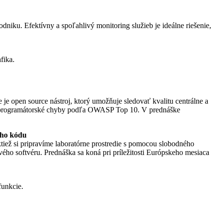
dniku. Efektívny a spoľahlivý monitoring služieb je ideálne riešenie,
fika.
 open source nástroj, ktorý umožňuje sledovať kvalitu centrálne a
jšie programátorské chyby podľa OWASP Top 10. V prednáške
ého kódu
iež si pripravíme laboratórne prostredie s pomocou slobodného
ho softvéru. Prednáška sa koná pri príležitosti Európskeho mesiaca
funkcie.