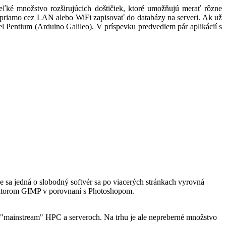
ľké množstvo rozširujúcich doštičiek, ktoré umožňujú merať rôzne
bo priamo cez LAN alebo WiFi zapisovať do databázy na serveri. Ak už
 Pentium (Arduino Galileo). V príspevku predvediem pár aplikácií s
e sa jedná o slobodný softvér sa po viacerých stránkach vyrovná
editorom GIMP v porovnaní s Photoshopom.
 "mainstream" HPC a serveroch. Na trhu je ale nepreberné množstvo