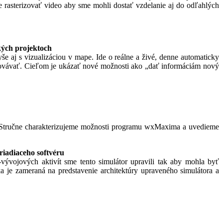
me rasterizovať video aby sme mohli dostať vzdelanie aj do odľahlých
kých projektoch
 aj s vizualizáciou v mape. Ide o reálne a živé, denne automaticky
racovávať. Cieľom je ukázať nové možnosti ako „dať informáciám nový
Stručne charakterizujeme možnosti programu wxMaxima a uvedieme
riadiaceho softvéru
ývojových aktivít sme tento simulátor upravili tak aby mohla byť
 je zameraná na predstavenie architektúry upraveného simulátora a