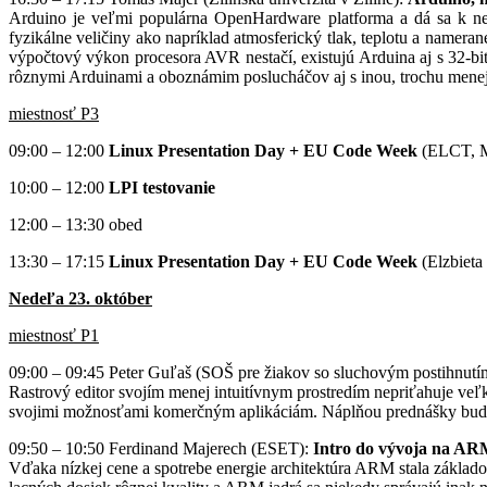
Arduino je veľmi populárna OpenHardware platforma a dá sa k nem
fyzikálne veličiny ako napríklad atmosferický tlak, teplotu a namer
výpočtový výkon procesora AVR nestačí, existujú Arduina aj s 32-b
rôznymi Arduinami a oboznámim poslucháčov aj s inou, trochu men
miestnosť P3
09:00 – 12:00
Linux Presentation Day + EU Code Week
(ELCT, M
10:00 – 12:00
LPI testovanie
12:00 – 13:30 obed
13:30 – 17:15
Linux Presentation Day + EU Code Week
(Elzbieta
Nedeľa 23. október
miestnosť P1
09:00 – 09:45 Peter Guľaš (SOŠ pre žiakov so sluchovým postihnutím
Rastrový editor svojím menej intuitívnym prostredím nepriťahuje veľ
svojimi možnosťami komerčným aplikáciám. Náplňou prednášky bude u
09:50 – 10:50 Ferdinand Majerech (ESET):
Intro do vývoja na ARM
Vďaka nízkej cene a spotrebe energie architektúra ARM stala základ