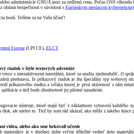
 alebo administrácie GNU/Linux za zníženú cenu. Počas OSS víkendu 
z oblasti bezpečnosti v súvislosti s
Európskym mesiacom kybernetickej
ácia hostí. Tešíme sa na Vašu účasť!
Central Europe
(LPI CE),
ELCT
vý riadok v štýle textových adventúr
ece s interaktívnymi tutoriálmi, ktoré sa snažia zjednodušiť, či sp
udnú predstavu, že príkazový riadok je iba špeciálny typ webovej s
tredí príkazového riadku a vďaka ktorej je prvá skúsenosť s ním intui
aplikácie a tiež bude zhodnotené jej pilotné nasadenie.
 debugovacie nástroje, ktoré majú byť v základnom vybavení každého
a disk, ale nielen to. Tiež by som rád ukázal, ako môže z takého ltrace p
ní videa, alebo ako sme hekovali učenie
 materiálov je v dnešnej dobe veľmi dôležité vedieť tieto materiály