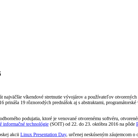
6
krát najväčšie víkendové stretnutie vývojárov a používateľov otvoren
 prináša 19 rôznorodých prednášok aj s abstraktami, programátorské 
k odborného podujatia, ktoré je venované otvorenému softvéru, otvor
é informačné technológie
(SOIT) od 22. do 23. októbra 2016 na pôde
skej akcii
Linux Presentation Day
, určenej neskúseným záujemcom o