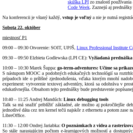
skúška LPI
zo znalostí používania
Code Week
. Zaznejú aj prednášky 
Na konferencii je vítaný každý,
vstup je voľný
a nie je nutná registr
Sobota 22. október
miestnosť P1
09:00 – 09:30 Otvorenie: SOIT, UPJŠ,
Linux Professional Institute 
09:30 – 09:50 Elzbieta Godlewska (LPI CE):
Vyžiadaná prednáška
10:00 – 10:30 Marek Šuppa:
go-term-adventures: Učíme sa príkazo
S nástupom MOOC a podobných edukačných technológií sa roztrhlo vr
prípadoch ide o prílišné zjednodušenia, vďaka ktorým mnohí nadob
experiment: vytvorenie textovej adventúry, ktorá sa odohráva v pros
edukatívnejšia. Obsahom tejto prednášky bude predstavenie popísanej 
10:40 – 11:25 Andrej Mandúch:
Linux debugging tools
Talk sa má snažiť priblížiť základné, ale možno aj pokročilejšie
jednotlivé dáta cez ten kernel tečú najskôr z ethernetu a potom zase n
LibreOffice.
11:30 – 12:00 Ondrej Jariabka:
O poznámkach z videa a rasterizova
So stále narastajúcim počtom e-learnigových možností a dostupných