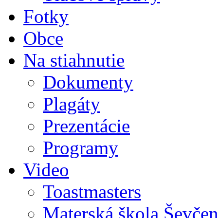
Fotky
Obce
Na stiahnutie
Dokumenty
Plagáty
Prezentácie
Programy
Video
Toastmasters
Materská škola Ševčen