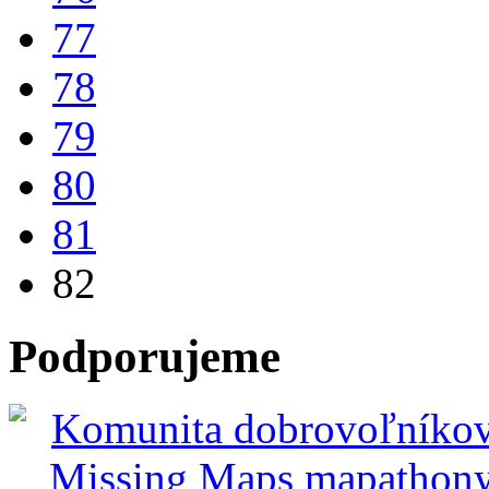
77
78
79
80
81
82
Podporujeme