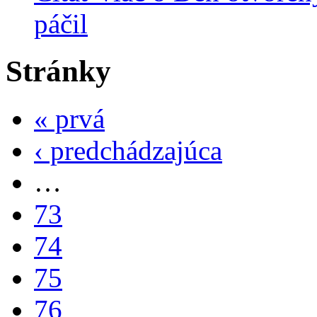
páčil
Stránky
« prvá
‹ predchádzajúca
…
73
74
75
76