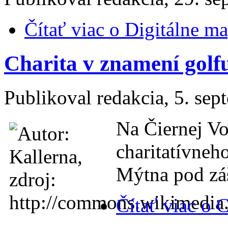
Čítať viac
o Digitálne ma
Charita v znamení golf
Publikoval
redakcia
, 5. se
Na Čiernej Vo
charitatívneh
Mýtna pod záš
Čítať viac
o C