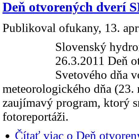
Deň otvorených dverí 
Publikoval
ofukany
, 13. ap
Slovenský hydro
26.3.2011 Deň otv
Svetového dňa v
meteorologického dňa (23. 
zaujímavý program, ktorý sm
fotoreportáži.
Čítať viac
o Deň otvoren