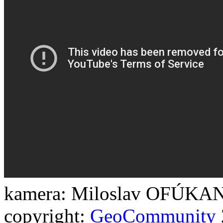
kamera: Miloslav OFÚKANÝ
copyright:
GeoCommunity