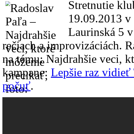
Stretnutie kl
19.09.2013 v 
Laurinská 5 v
rečiach a improvizáciách.
na tému: Najdrahšie veci, 
kampane:
Lepšie raz vidieť
počuť
.