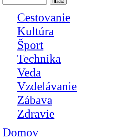
Vyhľadávanie
Cestovanie
Kultúra
Šport
Technika
Veda
Vzdelávanie
Zábava
Zdravie
Domov
Nachádzate sa tu