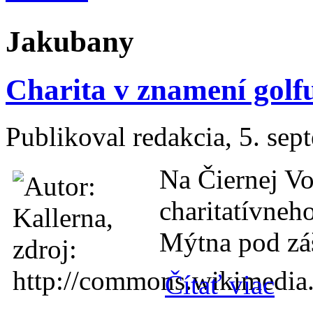
Jakubany
Charita v znamení golf
Publikoval
redakcia
, 5. se
Na Čiernej Vo
charitatívneh
Mýtna pod záš
o Charit
Čítať viac