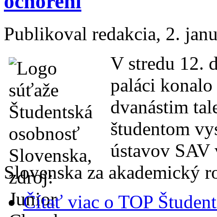
ochorení
Publikoval
redakcia
, 2. jan
V stredu 12. 
paláci konalo
dvanástim ta
študentom vy
ústavov SAV 
Slovenska za akademický r
Čítať viac
o TOP Študent