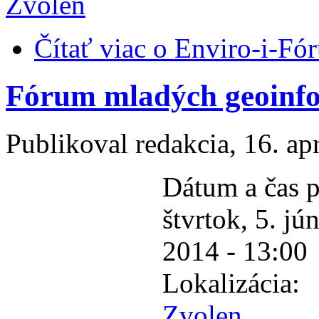
Zvolen
Čítať viac
o Enviro-i-Fó
Fórum mladých geoinf
Publikoval
redakcia
, 16. ap
Dátum a čas p
štvrtok, 5. jú
2014 - 13:00
Lokalizácia:
Zvolen