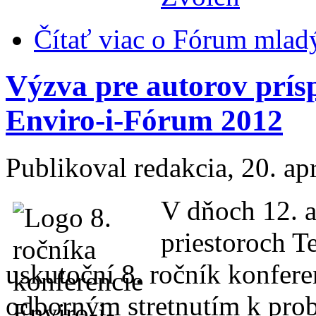
Čítať viac
o Fórum mladý
Výzva pre autorov prís
Enviro-i-Fórum 2012
Publikoval
redakcia
, 20. ap
V dňoch 12. a
priestoroch T
uskutoční 8. ročník konfere
odborným stretnutím k pro