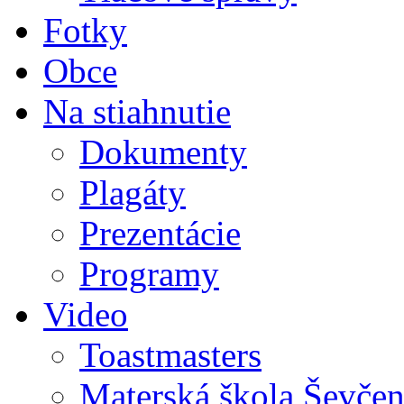
Fotky
Obce
Na stiahnutie
Dokumenty
Plagáty
Prezentácie
Programy
Video
Toastmasters
Materská škola Ševčen