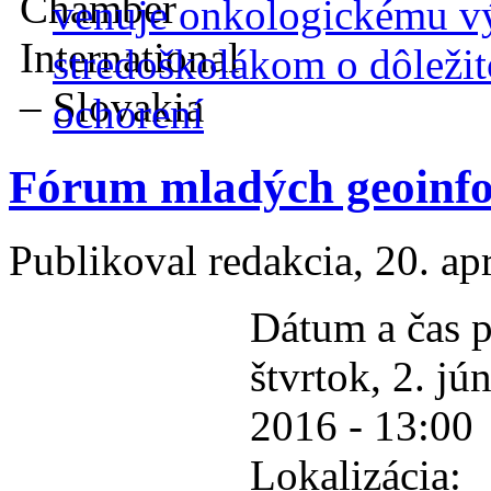
venuje onkologickému v
stredoškolákom o dôležit
ochorení
Fórum mladých geoinf
Publikoval
redakcia
, 20. ap
Dátum a čas p
štvrtok, 2. jú
2016 - 13:00
Lokalizácia: