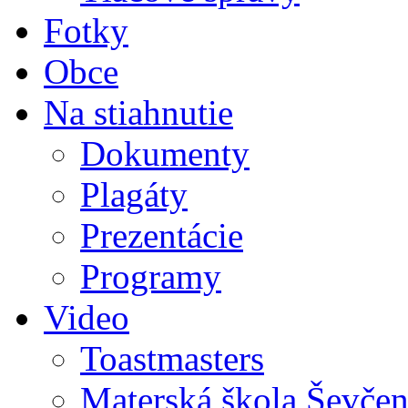
Fotky
Obce
Na stiahnutie
Dokumenty
Plagáty
Prezentácie
Programy
Video
Toastmasters
Materská škola Ševčen