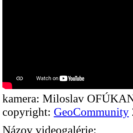
kamera: Miloslav OFÚKANÝ
copyright:
GeoCommunity
Názov videogalérie: