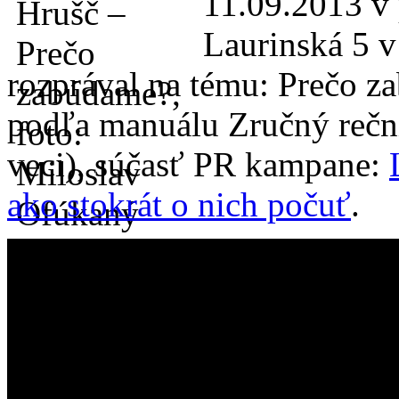
11.09.2013 v 
Laurinská 5 
rozprával na tému: Prečo z
podľa manuálu Zručný rečník
veci), súčasť PR kampane:
ako stokrát o nich počuť
.