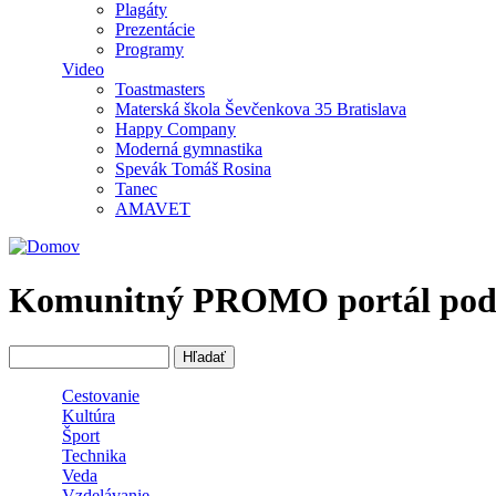
Plagáty
Prezentácie
Programy
Video
Toastmasters
Materská škola Ševčenkova 35 Bratislava
Happy Company
Moderná gymnastika
Spevák Tomáš Rosina
Tanec
AMAVET
Komunitný PROMO portál podpor
Hľadať
Vyhľadávanie
Cestovanie
Kultúra
Šport
Technika
Veda
Vzdelávanie