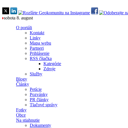
Skočiť na hlavný obsah
sobota 8. august
O portáli
Kontakt
Linky
Mapa webu
Partneri
Prihlásenie
RSS čítačka
Kategórie
Zdroje
Služby
Blogy
Články
Petície
Pozvánky
PR články
Tlačové správy
Fotky
Obce
Na stiahnutie
Dokumenty