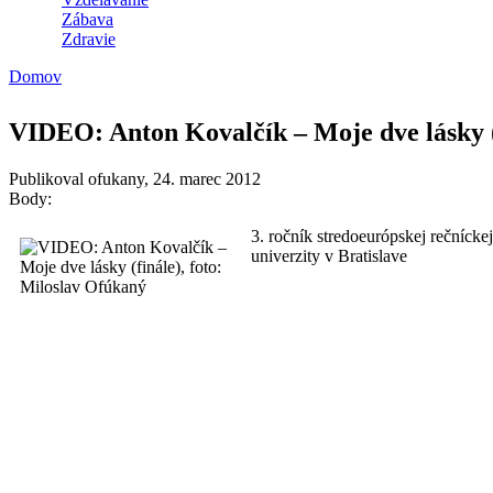
Zábava
Zdravie
Domov
Nachádzate sa tu
VIDEO: Anton Kovalčík – Moje dve lásky (
Publikoval
ofukany
, 24. marec 2012
Body:
3. ročník stredoeurópskej rečníck
univerzity v Bratislave