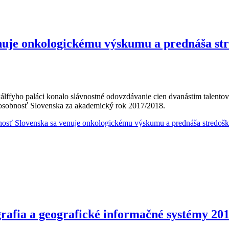
uje onkologickému výskumu a prednáša stre
Pálffyho paláci konalo slávnostné odovzdávanie cien dvanástim tale
osobnosť Slovenska za akademický rok 2017/2018.
sť Slovenska sa venuje onkologickému výskumu a prednáša stredoško
rafia a geografické informačné systémy 20