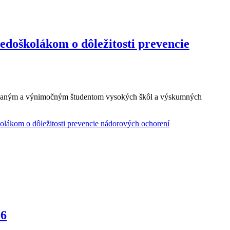
doškolákom o dôležitosti prevencie
ntovaným a výnimočným študentom vysokých škôl a výskumných
lákom o dôležitosti prevencie nádorových ochorení
16