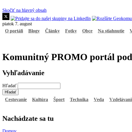
Skočiť na hlavný obsah
piatok 7. august
O portáli
Blogy
Články
Fotky
Obce
Na stiahnutie
V
Komunitný PROMO portál podpor
Vyhľadávanie
Hľadať
Cestovanie
Kultúra
Šport
Technika
Veda
Vzdelávani
Nachádzate sa tu
Domov