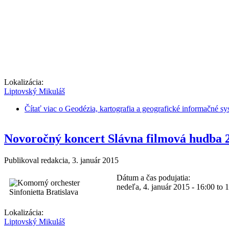
Lokalizácia:
Liptovský Mikuláš
Čítať viac
o Geodézia, kartografia a geografické informačné s
Novoročný koncert Slávna filmová hudba 
Publikoval
redakcia
, 3. január 2015
Dátum a čas podujatia:
nedeľa, 4. január 2015 -
16:00
to
1
Lokalizácia:
Liptovský Mikuláš