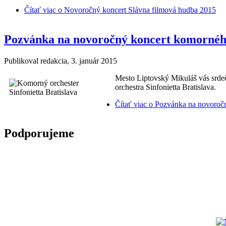
Čítať viac
o Novoročný koncert Slávna filmová hudba 2015
Pozvánka na novoročný koncert komorného 
Publikoval
redakcia
, 3. január 2015
Mesto Liptovský Mikuláš vás srde
orchestra Sinfonietta Bratislava.
Čítať viac
o Pozvánka na novoročný
Podporujeme