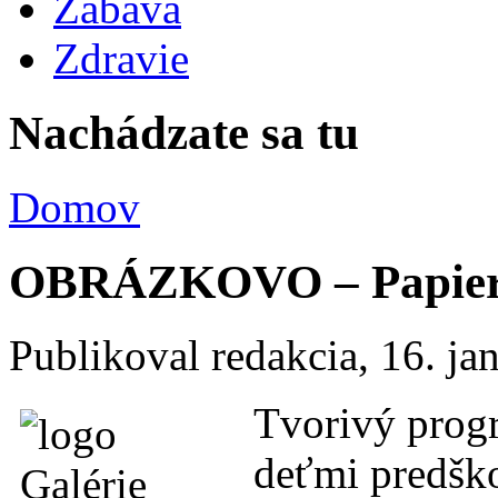
Zábava
Zdravie
Nachádzate sa tu
Domov
OBRÁZKOVO – Papiero
Publikoval
redakcia
, 16. j
Tvorivý pro
deťmi predšk