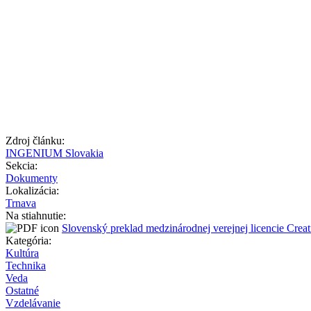
Zdroj článku:
INGENIUM Slovakia
Sekcia:
Dokumenty
Lokalizácia:
Trnava
Na stiahnutie:
Slovenský preklad medzinárodnej verejnej licencie Crea
Kategória:
Kultúra
Technika
Veda
Ostatné
Vzdelávanie