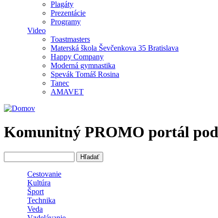
Plagáty
Prezentácie
Programy
Video
Toastmasters
Materská škola Ševčenkova 35 Bratislava
Happy Company
Moderná gymnastika
Spevák Tomáš Rosina
Tanec
AMAVET
Komunitný PROMO portál podpor
Hľadať
Vyhľadávanie
Cestovanie
Kultúra
Šport
Technika
Veda
Vzdelávanie