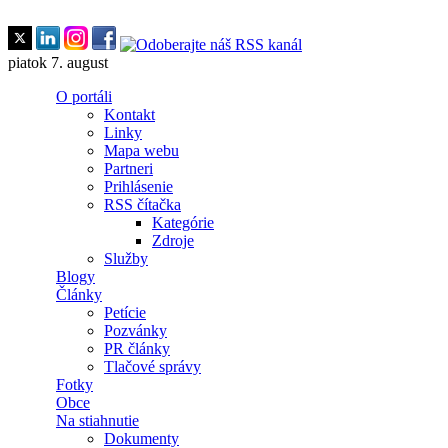
Skočiť na hlavný obsah
piatok 7. august
O portáli
Kontakt
Linky
Mapa webu
Partneri
Prihlásenie
RSS čítačka
Kategórie
Zdroje
Služby
Blogy
Články
Petície
Pozvánky
PR články
Tlačové správy
Fotky
Obce
Na stiahnutie
Dokumenty