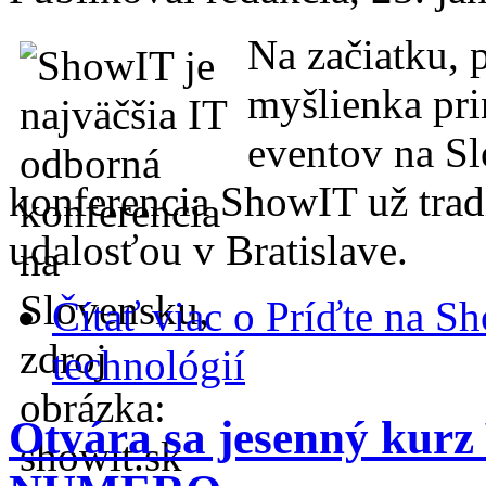
Na začiatku, 
myšlienka pri
eventov na Sl
konferencia ShowIT už tra
udalosťou v Bratislave.
Čítať viac
o Príďte na S
technológií
Otvára sa jesenný kurz