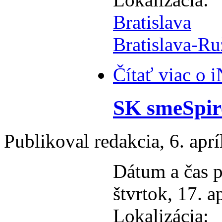
Bratislava
Bratislava-R
Čítať viac
o i
SK smeSpir
Publikoval
redakcia
, 6. apr
Dátum a čas p
štvrtok, 17. a
Lokalizácia: