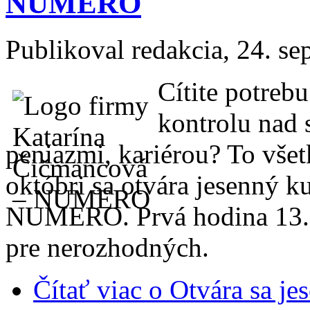
NUMERO
Publikoval
redakcia
, 24. s
Cítite potreb
kontrolu nad 
peniazmi, kariérou? To všet
októbri sa otvára jesenný k
NUMERO. Prvá hodina 13.1
pre nerozhodných.
Čítať viac
o Otvára sa je