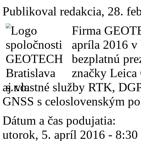
Publikoval
redakcia
, 28. fe
Firma GEOTEC
apríla 2016 v
bezplatnú pr
značky Leica 
aj vlastné služby RTK, DGP
GNSS s celoslovenským po
Dátum a čas podujatia:
utorok, 5. apríl 2016 -
8:30