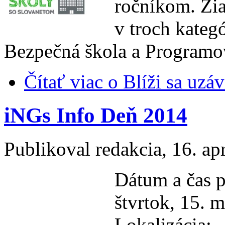
ročníkom. Žia
v troch kateg
Bezpečná škola a Programo
Čítať viac
o Blíži sa uzá
iNGs Info Deň 2014
Publikoval
redakcia
, 16. ap
Dátum a čas p
štvrtok, 15. 
Lokalizácia: