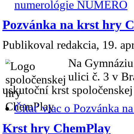
numerológie NUMERO
Pozvánka na krst hry 
Publikoval
redakcia
, 19. ap
Na Gymnáziu 
ulici č. 3 v B
uskutoční krst spoločenske
Čítať viac
o Pozvánka na
Krst hry ChemPlay