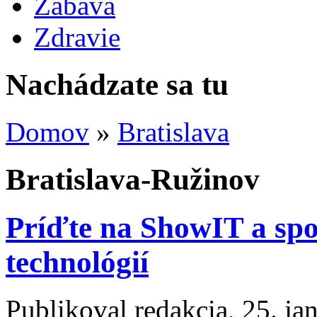
Zábava
Zdravie
Nachádzate sa tu
Domov
»
Bratislava
Bratislava-Ružinov
Príďte na ShowIT a sp
technológií
Publikoval
redakcia
, 25. j