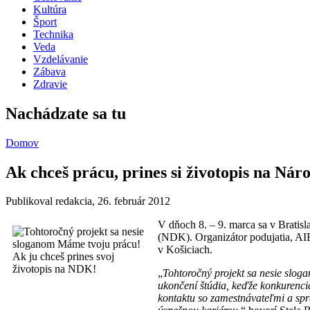
Kultúra
Šport
Technika
Veda
Vzdelávanie
Zábava
Zdravie
Nachádzate sa tu
Domov
Ak chceš prácu, prines si životopis na Ná
Publikoval
redakcia
, 26. február 2012
V dňoch 8. – 9. marca sa v Bratis
(NDK). Organizátor podujatia, AIE
v Košiciach.
„
Tohtoročný projekt sa nesie slog
ukončení štúdia, keďže konkurenci
kontaktu so zamestnávateľmi a spra