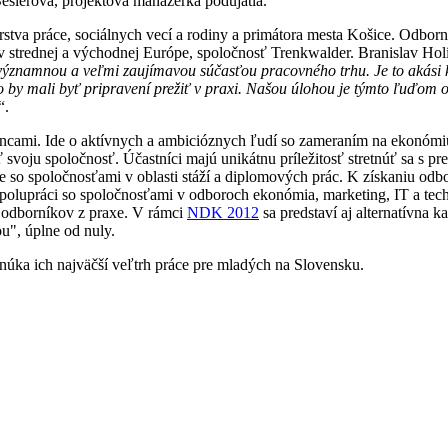
Beslerová, projektová manažérka podujatia.
stva práce, sociálnych vecí a rodiny a primátora mesta Košice. Odborn
v strednej a východnej Európe, spoločnosť Trenkwalder. Branislav Hol
významnou a veľmi zaujímavou súčasťou pracovného trhu. Je to akási ko
o by mali byť pripravení prežiť v praxi. Našou úlohou je týmto ľuďom od
“.
ncami. Ide o aktívnych a ambicióznych ľudí so zameraním na ekonómi
ť svoju spoločnosť. Účastníci majú unikátnu príležitosť stretnúť sa s pr
áce so spoločnosťami v oblasti stáží a diplomových prác. K získaniu 
spolupráci so spoločnosťami v odboroch ekonómia, marketing, IT a tec
m odborníkov z praxe. V rámci
NDK 2012
sa predstaví aj alternatívna 
ou", úplne od nuly.
Ponúka ich najväčší veľtrh práce pre mladých na Slovensku.