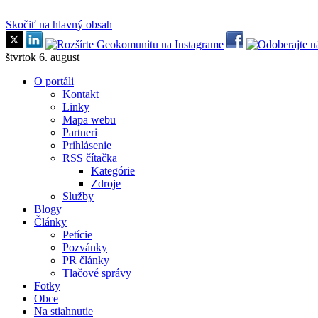
Skočiť na hlavný obsah
štvrtok 6. august
O portáli
Kontakt
Linky
Mapa webu
Partneri
Prihlásenie
RSS čítačka
Kategórie
Zdroje
Služby
Blogy
Články
Petície
Pozvánky
PR články
Tlačové správy
Fotky
Obce
Na stiahnutie