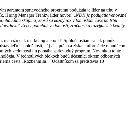
ým garantom sprievodného programu podujatia je líder na trhu v
ík, Hiring Manager Trenkwalder hovorí: „
NDK je podujatie venované
ntinuálna skupina, ktorá sa každý rok v tom istom čase na trhu
ovzdávať všetky potrebné vedomosti, zručnosti a rozvíjať ich kvality
u, manažment, marketing alebo IT. Spoločnostiam sa tak ponúka
edstaviteľmi spoločností, nájsť si prácu a získať informácie o budúcom
odborných vedomostí im pomáha sprievodný program. Novinkou tohto
hnológia. V jednotlivých blokoch budú účastníci okrem odborných
kariérna cesta „Rozbehni sa!“. Účastníkom sa predstavia 10