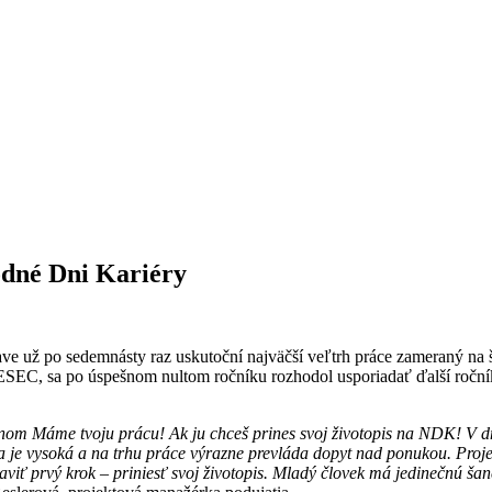
rodné Dni Kariéry
lave už po sedemnásty raz uskutoční najväčší veľtrh práce zameraný n
SEC, sa po úspešnom nultom ročníku rozhodol usporiadať ďalší ročník
anom Máme tvoju prácu! Ak ju chceš prines svoj životopis na NDK! V d
a je vysoká a na trhu práce výrazne prevláda dopyt nad ponukou. Proje
viť prvý krok – priniesť svoj životopis. Mladý človek má jedinečnú šanc