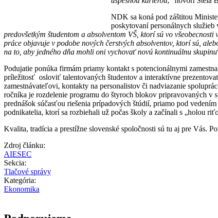
úspešnou kariérou
,“ hovorí Stela 
NDK sa koná pod záštitou Minister
poskytovaní personálnych služieb 
predovšetkým študentom a absolventom VŠ, ktorí sú vo všeobecnosti 
práce objavuje v podobe nových čerstvých absolventov, ktorí sú, aleb
na to, aby jedného dňa mohli oni vychovať novú kontinuálnu skupinu
Podujatie ponúka firmám priamy kontakt s potencionálnymi zamestna
príležitosť osloviť talentovaných študentov a interaktívne prezentova
zamestnávateľovi, kontakty na personalistov či nadviazanie spolupr
ročníka je rozdelenie programu do štyroch blokov pripravovaných v 
prednášok súčasťou riešenia prípadových štúdií, priamo pod vedení
podnikatelia, ktorí sa rozbiehali už počas školy a začínali s „holou riť
Kvalita, tradícia a prestížne slovenské spoločnosti sú tu aj pre Vás. 
Zdroj článku:
AIESEC
Sekcia:
Tlačové správy
Kategória:
Ekonomika