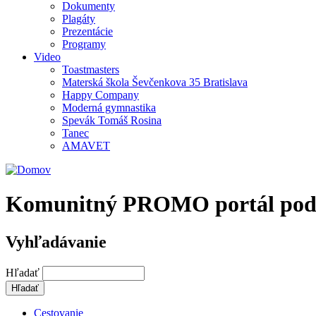
Dokumenty
Plagáty
Prezentácie
Programy
Video
Toastmasters
Materská škola Ševčenkova 35 Bratislava
Happy Company
Moderná gymnastika
Spevák Tomáš Rosina
Tanec
AMAVET
Komunitný PROMO portál podpor
Vyhľadávanie
Hľadať
Cestovanie